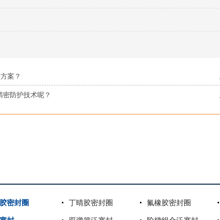
！
决方案？
精密防护技术呢？
胶密封圈
丁晴胶密封圈
氟橡胶密封圈
双弹簧泛塞封
阶梯组合泛塞封