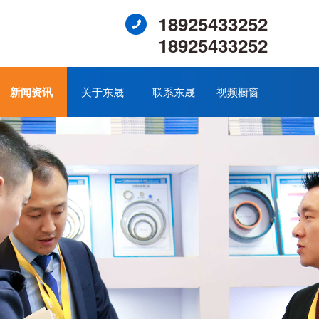
18925433252
18925433252
新闻资讯
关于东晟
联系东晟
视频橱窗