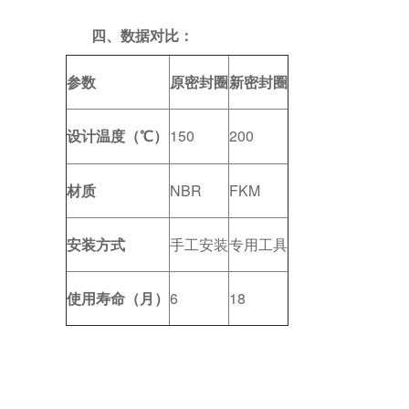
四、
数据对比：
参数
原密封圈
新密封圈
150
200
设计温度（
℃）
材质
NBR
FKM
安装方式
手工安装
专用工具
使用寿命（月）
6
18