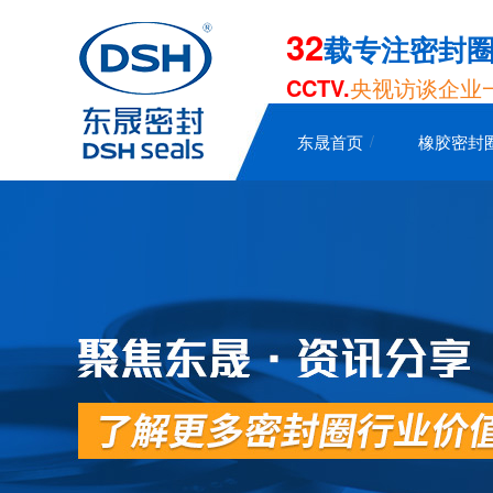
32
载专注密封
CCTV.
央视访谈企业
东晟首页
橡胶密封