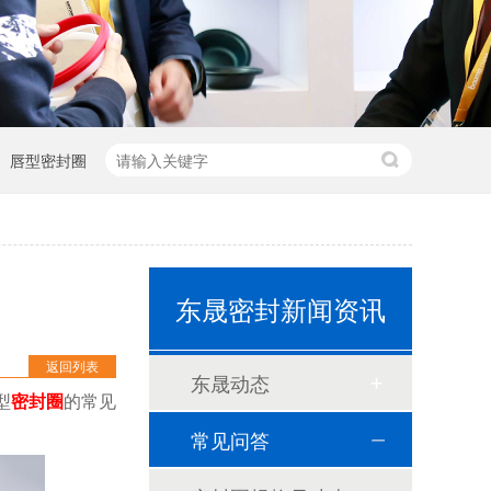
唇型密封圈
泛塞封-汽车密封件-耐腐蚀密封圈
组合双唇骨架油封密封圈
耐高温耐腐蚀搅拌机PTFE膜片螺帽厂家
东晟密封新闻资讯
PTFE四氟加药装置膜片螺帽膜片
气动隔膜泵膜片
返回列表
东晟动态
型
密封圈
的常见
计量泵加药泵密封圈隔膜片
常见问答
米顿罗计量泵配件膜片