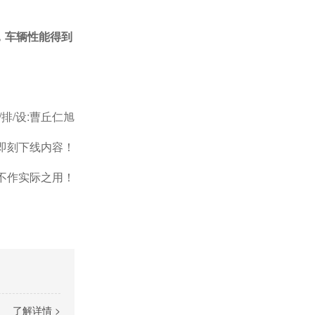
，车辆性能得到
撰/排/设:曹丘仁旭
即刻下线内容！
不作实际之用！
了解详情 >