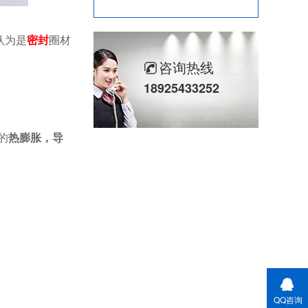
认为是
密封
圈材
咨询热线
18925433252
的
热膨胀，导
QQ咨询