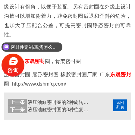
缘设计有倒角，以便于装配。另有密封圈在外缘上设计
沟槽可以增加附着力，避免密封圈后退和歪斜的危险，
也加大了压配合公差，可提高密封圈静态密封的可靠
性。
密封件定制/现货怎么报价，起订量多少？
密封圈，
东晟密封
圈，骨架密封圈
泛塞密封圈
-
唇形密封圈
-
橡胶密封圈厂家
-
广东
东晟密封
圈
http://www.dshmfq.com/
上一条
液压油缸密封圈的2种旋转轴用密封圈参数参考（五）
返回
列表
下一条
液压油缸密封圈的3种往复运动防尘圈的3种特点（四）