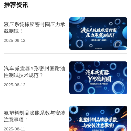
推荐资讯
液压系统橡胶密封圈压力承
载测试！
2025-08-12
汽车减震器Y形密封圈耐油
性测试技术规范？
2025-08-12
氟塑料制品膨胀系数与安装
注意事项！
2025-08-11