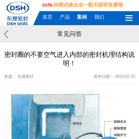
cctv.
央视访谈企业一航天级研发基地
首页
产品
案例
我们
常见问答
密封圈的不要空气进入内部的密封机理结构说
明！
来源： 东晟密封
发布日期： 2023-02-25