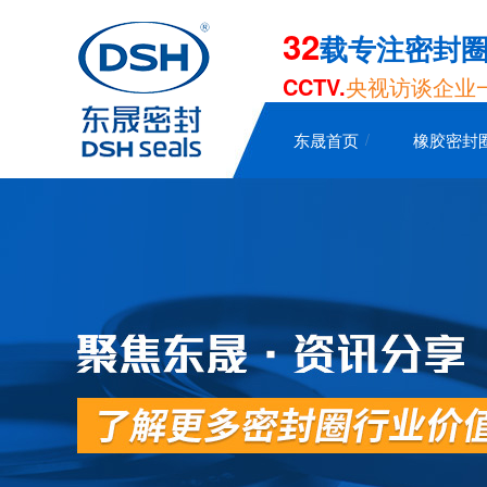
32
载专注密封
CCTV.
央视访谈企业
东晟首页
橡胶密封