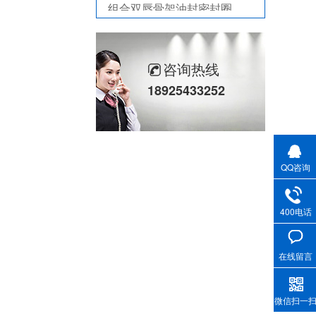
耐高温耐腐蚀搅拌机PTFE膜片螺帽厂家
PTFE四氟加药装置膜片螺帽膜片
咨询热线
气动隔膜泵膜片
18925433252
计量泵加药泵密封圈隔膜片
米顿罗计量泵配件膜片
不锈钢骨驾油封-螺杆空气压缩机油封
QQ咨询
剖分式骨架油封-减速机冶金泛塞封
400电话
在线留言
微信扫一