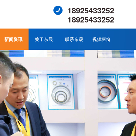
18925433252
18925433252
新闻资讯
关于东晟
联系东晟
视频橱窗