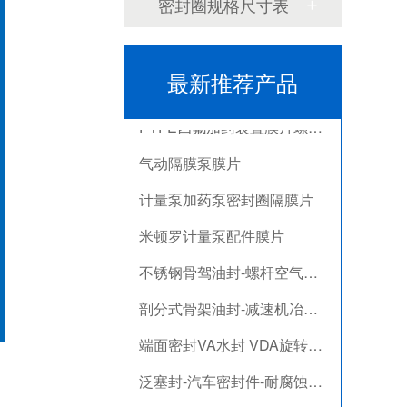
泛塞封-汽车密封件-耐腐蚀密封圈
密封圈规格尺寸表
组合双唇骨架油封密封圈
耐高温耐腐蚀搅拌机PTFE膜片螺帽厂家
最新推荐产品
PTFE四氟加药装置膜片螺帽膜片
气动隔膜泵膜片
计量泵加药泵密封圈隔膜片
米顿罗计量泵配件膜片
不锈钢骨驾油封-螺杆空气压缩机油封
剖分式骨架油封-减速机冶金泛塞封
端面密封VA水封 VDA旋转密封圈
泛塞封-汽车密封件-耐腐蚀密封圈
组合双唇骨架油封密封圈