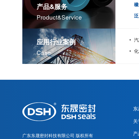
橡
产品&服务
泛
Product&service
汽
应用行业案例
化
Case
东
关
产
广东东晟密封科技有限公司
版权所有