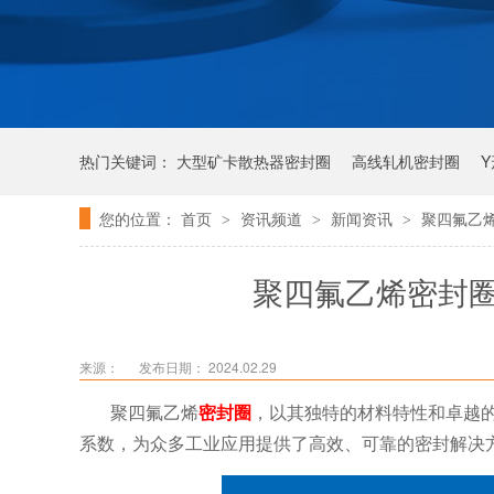
热门关键词：
大型矿卡散热器密封圈
高线轧机密封圈
您的位置：
首页
资讯频道
新闻资讯
聚四氟乙
>
>
>
唇形密封圈
泛塞密封圈
聚四氟乙烯密封
来源：
发布日期： 2024.02.29
聚四氟乙烯
密封圈
，以其独特的材料特性和卓越
系数，为众多工业应用提供了高效、可靠的密封解决