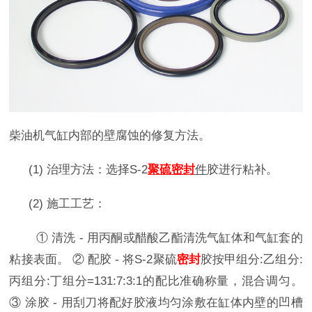
柴油机气缸内部的壁腐蚀的修复方法。
(1) 治理方法：选择S-2
聚硫
密封
件
胶进行粘补。
(2) 施工工艺：
① 清洗 - 用丙酮或醋酸乙酯清洗气缸体和气缸套的
粘接表面。 ② 配胶 - 将S-2聚硫
密封
胶按甲组分:乙组分:
丙组分:丁组分=131:7:3:1的配比准确称量，混合调匀。
③ 涂胶 - 用刮刀将配好胶液均匀涂敷在缸体内壁的凹槽