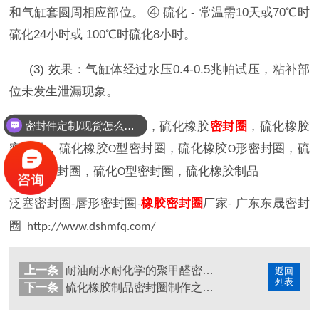
和气缸套圆周相应部位。 ④ 硫化 - 常温需10天或70℃时
硫化24小时或 100℃时硫化8小时。
(3) 效果：气缸体经过水压0.4-0.5兆帕试压，粘补部
位未发生泄漏现象。
密封件定制/现货怎么报价，起订量多少？
硫化
密封圈
，硫化密封件，硫化橡胶
密封圈
，硫化橡胶
密封件，硫化橡胶
型密封圈，硫化橡胶
形密封圈，硫
O
O
化
形密封圈，硫化
型密封圈，硫化
橡胶制品
O
O
泛塞密封圈
唇形密封圈
橡胶密封圈
厂家
广东东晟密封
-
-
-
圈
http://www.dshmfq.com/
上一条
耐油耐水耐化学的聚甲醛密封圈材料料特性
返回
列表
下一条
硫化橡胶制品密封圈制作之注意装料温度问题？