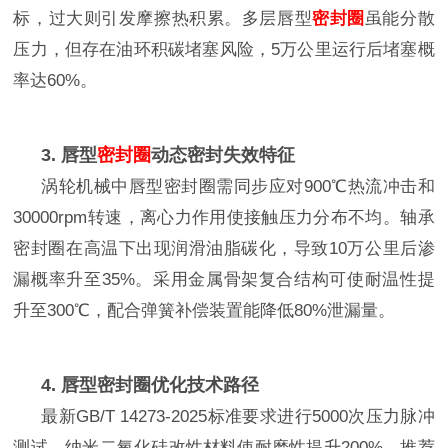
标，过大则引发摩擦热积累。多层唇型
密封圈
虽能分散
压力，但存在油环积碳堵塞风险，
5
万公里运行后堵塞概
率达
60%
。
3. 唇型
密封圈
动态密封失效特征
涡轮机械中唇型密封圈需同步应对
900℃
热流冲击和
30000rpm
转速，离心力作用使接触压力分布不均。轴承
密封圈在高温下出现润滑油脂碳化，导致
10
万公里后渗
漏概率升至
35%
。采用金属骨架复合结构可使耐温性提
升至
300℃
，配合弹簧补偿装置能降低
80%
泄漏量。
4. 唇型密封圈优化技术路径
最新
GB/T 14273-2025
标准要求进行
5000
次压力脉冲
测试，纳米二氧化硅改性材料使耐磨性提升
200%
。推荐