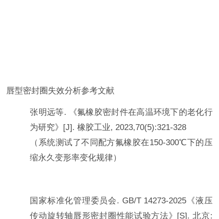
唇型密封圈失效分析参考文献
张明远等
.
《氟橡胶密封件在高温环境下的老化行
为研究》
[J].
橡胶工业
, 2023,70(5):321-328
（系统测试了不同配方氟橡胶在
150-300℃
下的压
缩永久变形率变化规律）
国家标准化管理委员会
. GB/T 14273-2025
《液压
传动旋转轴唇形密封圈性能试验方法》
[S].
北京
: