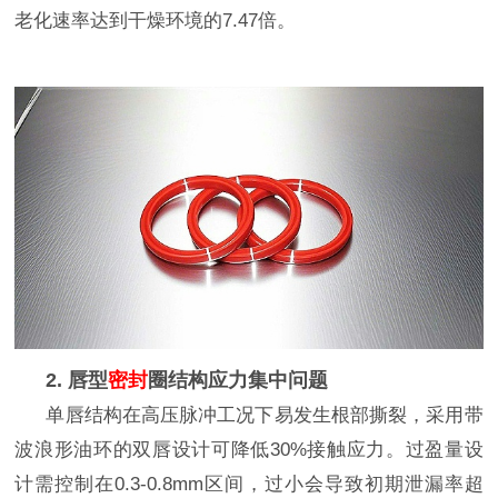
老化速率达到干燥环境的
7.47
倍。
2. 唇型
密封
圈结构应力集中问题
单唇结构在高压脉冲工况下易发生根部撕裂，采用带
波浪形油环的双唇设计可降低
30%
接触应力。过盈量设
计需控制在
0.3-0.8mm
区间，过小会导致初期泄漏率超