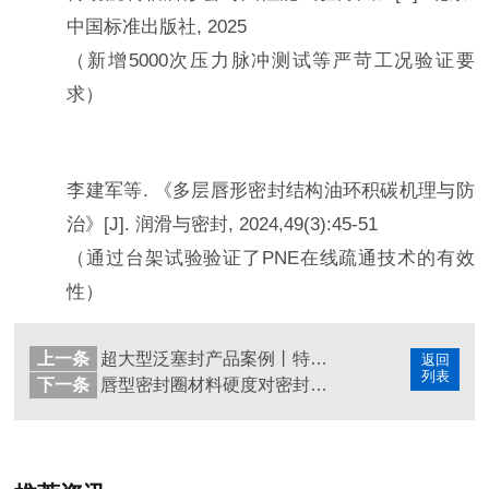
中国标准出版社
, 2025
（新增
5000
次压力脉冲测试等严苛工况验证要
求）
李建军等
.
《多层唇形密封结构油环积碳机理与防
治》
[J].
润滑与密封
, 2024,49(3):45-51
（通过台架试验验证了
PNE
在线疏通技术的有效
性）
上一条
超大型泛塞封产品案例丨特性与工业应用！
返回
列表
下一条
唇型密封圈材料硬度对密封效果的影响研究！