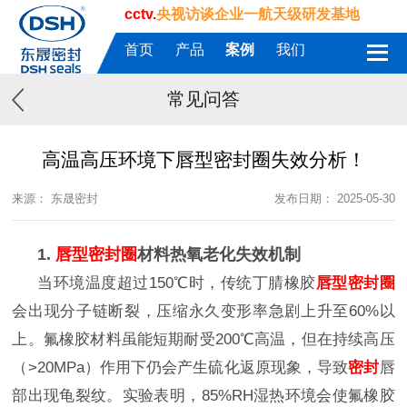
cctv.
央视访谈企业一航天级研发基地
首页
产品
案例
我们
常见问答
高温高压环境下唇型密封圈失效分析！
来源： 东晟密封
发布日期： 2025-05-30
1.
唇型密封圈
材料热氧老化失效机制
当环境温度超过
150℃
时，传统丁腈橡胶
唇型密封圈
会出现分子链断裂，压缩永久变形率急剧上升至
60%
以
上。氟橡胶材料虽能短期耐受
200℃
高温，但在持续高压
（
>20MPa
）作用下仍会产生硫化返原现象，导致
密封
唇
部出现龟裂纹。实验表明，
85%RH
湿热环境会使氟橡胶