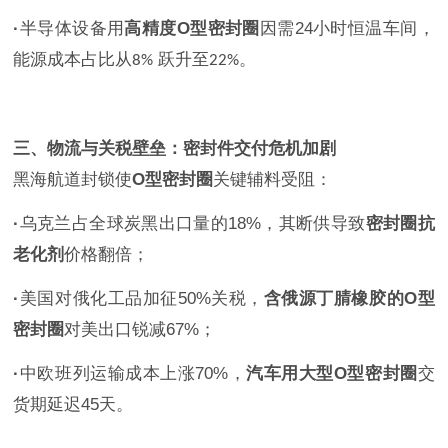
·
半导体设备用
高精度
O
型密封圈
因需
24
小时恒温车间，
能源成本占比从
跃升至
。
8%
22%
三、物流与关税壁垒：密封件交付危机加剧
黑海航道封锁使
O
型密封圈
关键辅料受阻：
·
乌克兰占全球炭黑出口量的
18%
，其断供导致
密封圈抗
老化剂
价格翻倍；
·
美国对俄化工品加征
50%
关税，
含俄源丁腈橡胶的
O
型
密封圈
对美出口锐减
67%
；
·
中欧班列运输成本上涨
70%
，
汽车用大型
O
型密封圈
交
货期延迟
45
天。