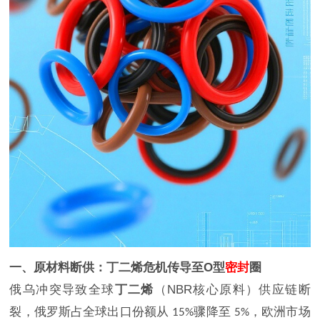
一、原材料断供：丁二烯危机传导至
O
型
密封
圈
俄乌冲突导致全球
丁二烯
（
NBR
核心原料）供应链断
裂，俄罗斯占全球出口份额从
骤降至
，欧洲市场
15%
5%