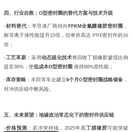
四、行业自救：
O
型密封圈的替代方案与技术升级
·
材料替代
：半导体厂商转向
FFKM
全氟醚橡胶密封圈
，
耐等离子体性能提升
10
倍，但单价高达
密封件的
PTFE
20
倍；
·
工艺革新
：采用
动态硫化技术
将回收丁腈橡胶掺混比例
提至
30%
，使
低成本
O
型密封圈
保持
90%
原性能；
·
库存策略
：丰田等车企建立
6
个月
型密封圈战略储备
，
O
对冲供应链中断风险。
五、未来展望：地缘政治常态化下的密封件供应链
·
价格预测
：若冲突持续，
2025
年底
丁腈橡胶
可能突破