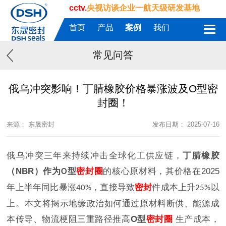
cctv.
央视访谈企业一航天级研发基地
首页
产品
案例
我们
常见问答
俄乌冲突影响！丁腈橡胶价格暴涨波及O型密
封圈！
来源： 东晟密封
发布日期： 2025-07-16
俄乌冲突三年来持续冲击全球化工供应链，
丁腈橡胶
（
NBR
）作为
型
密封圈
的核心原材料，其价格在
2025
O
年上半年同比暴涨
，直接导致
密封
件成本上升
以
40%
25%
上。本文将揭示地缘政治如何通过原材料断供、能源成
本传导、物流梗阻三重路径推高
O
型
密封圈
生产成本，