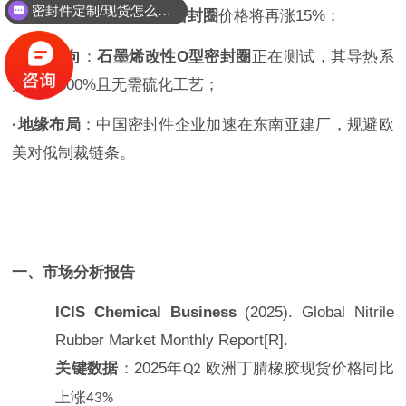
密封件定制/现货怎么报价，起订量多少？
25,000
元
吨，
标准
O
型密封圈
价格将再涨
15%
；
/
·
技术方向
：
石墨烯改性
O
型密封圈
正在测试，其导热系
数提升
300%
且无需硫化工艺；
·
地缘布局
：中国密封件企业加速在东南亚建厂，规避欧
美对俄制裁链条。
一、市场分析报告
ICIS Chemical Business
(2025).
Global Nitrile
Rubber Market Monthly Report
[R].
关键数据
：
2025
年
欧洲丁腈橡胶现货价格同比
Q2
上涨
43%