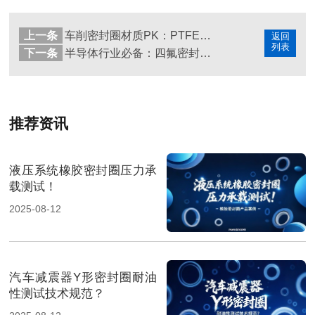
上一条
车削密封圈材质PK：PTFE、PEEK、橡胶谁更强？
返回
列表
下一条
半导体行业必备：四氟密封圈如何实现超高洁净度要求？
推荐资讯
液压系统橡胶密封圈压力承
载测试！
2025-08-12
汽车减震器Y形密封圈耐油
性测试技术规范？