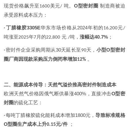
现货价格飙升至
美元
吨。
O
型密封圈
制造商被迫
1600
/
承受原料成本压力：
·
丁腈橡胶
3305E
华东市场价格从
2024
年初的
元
16,200
/
吨涨至
年
月的
元
吨，
涨幅达
40.7%
；
2025
7
22,800
/
·
密封件企业采购周期从
30
天延长至
天，
小型
O
型密封
90
圈厂商因现款采购压力倒闭率增加
。
12%
二、能源成本传导：天然气溢价推高密封件制造成本
欧洲天然气价格因俄气断供暴涨
400%
，直接冲击
O
型密
封圈
的硫化工艺：
·
每吨丁腈橡胶硫化能耗成本增加
1800
元，
导致标准规格
O
型圈生产成本上升
元
件
；
0.15
/