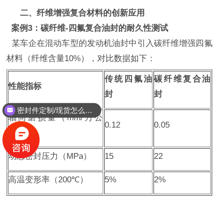
二、纤维增强复合材料的创新应用
‌
案例
3：碳纤维-四氟复合油封的耐久性测试
某车企在混动车型的发动机油封中引入碳纤维增强四氟
材料（纤维含量
10%），对比数据如下：
传统四氟油
碳纤维复合油
性能指标
封
封
密封件定制/现货怎么报价，起订量多少？
能定制耐高温耐腐蚀密封件吗？
轴向磨损量（
mm/万公
0.12
0.05
里）
动态密封压力（
MPa）
15
22
高温变形率（
200℃）
5%
2%