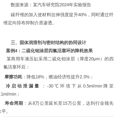
数据来源：某汽车研究院
2024年实验报告‌
碳纤维的加入使材料拉伸强度提升
40%，同时通过纤
维定向排布抑制介质渗透‌。
三、固体润滑剂与密封结构的协同设计
‌
案例
4：二硫化钼涂层四氟活塞环的降耗效果
某商用车液压缸采用二硫化钼涂层（厚度
20μm）的四
氟活塞环后：
摩擦功耗
‌：降低18%，燃油经济性提升2.3%‌；
冷启动泄漏量
‌：-30℃环境下从0.5ml/min降至
.1ml/min‌；
寿命周期
‌：从8万公里延长至15万公里，达到行业领先
水平‌。