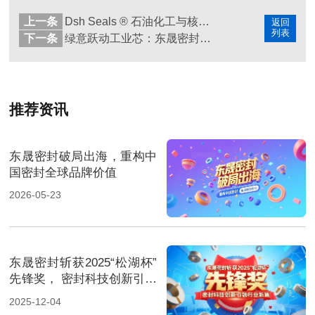
上一条
Dsh Seals ® 石油化工与核电案例丨四氟密封圈突发泄漏如何止损并更换？
返回
列表
下一条
绿意跃动工业芯：东晟密封圈的植树节生态宣言！
推荐资讯
东晟密封破局出海，重构中
国密封全球品牌价值
2026-05-23
东晟密封斩获2025“松湖杯”
先锋奖， 密封科技创新引领
行业新篇！
2025-12-04