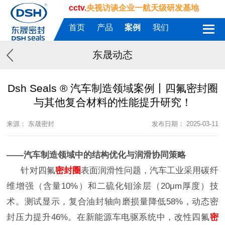
cctv.
央视访谈企业一航天级研发基地
首页
产品
案例
我们
东晟动态
Dsh Seals ® 汽车制造领域案例丨四氟密封圈
与其他复合材料的性能提升研究！
来源： 东晟密封
发布日期： 2025-03-11
——汽车制造领域中的结构优化与润滑协同策略
针对四氟
密封圈
表面润滑性问题，汽车工业采用碳纤
维增强（含量
10%）和二硫化钼涂层（20μm厚度）技
术。测试显示，复合油封轴向磨损量降低58%，动态密
封压力提升46%‌
。在新能源车电驱系统中，改性四氟
密