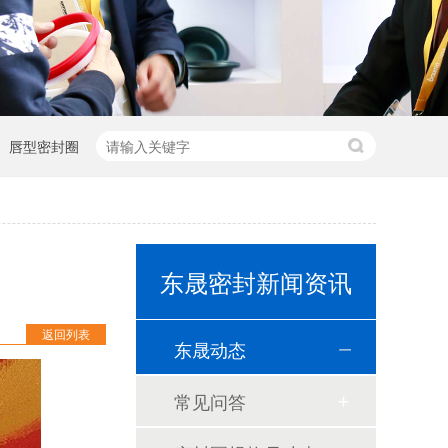
唇型密封圈
泛塞封-汽车密封件-耐腐蚀密封圈
东晟密封新闻资讯
组合双唇骨架油封密封圈
耐高温耐腐蚀搅拌机PTFE膜片螺帽厂家
返回列表
东晟动态
PTFE四氟加药装置膜片螺帽膜片
常见问答
气动隔膜泵膜片