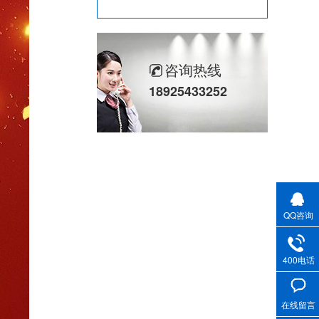
不锈钢骨驾油封-螺杆空气压缩机油封
剖分式骨架油封-减速机冶金泛塞封
咨询热线
18925433252
QQ咨询
400电话
在线留言