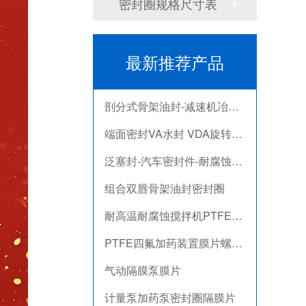
密封圈规格尺寸表
计量泵加药泵密封圈隔膜片
米顿罗计量泵配件膜片
最新推荐产品
不锈钢骨驾油封-螺杆空气压缩机油封
剖分式骨架油封-减速机冶金泛塞封
端面密封VA水封 VDA旋转密封圈
泛塞封-汽车密封件-耐腐蚀密封圈
组合双唇骨架油封密封圈
耐高温耐腐蚀搅拌机PTFE膜片螺帽厂家
PTFE四氟加药装置膜片螺帽膜片
气动隔膜泵膜片
计量泵加药泵密封圈隔膜片
米顿罗计量泵配件膜片