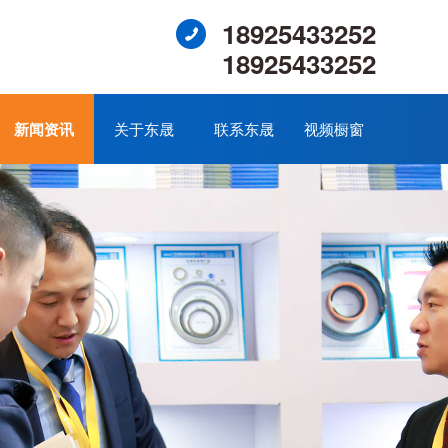
18925433252
18925433252
新闻资讯
关于东晟
联系东晟
视频橱窗