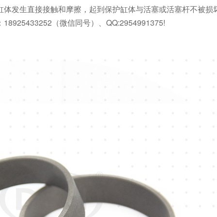
缸体发生直接接触和摩擦，起到保护缸体与活塞或活塞杆不被损
433252（微信同号）、QQ:2954991375!