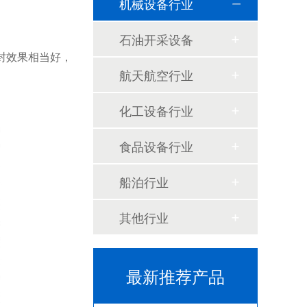
机械设备行业
石油开采设备
封效果相当好，
航天航空行业
化工设备行业
食品设备行业
船泊行业
泛塞封-汽车密封件-耐腐蚀密封圈
组合双唇骨架油封密封圈
其他行业
耐高温耐腐蚀搅拌机PTFE膜片螺帽厂家
PTFE四氟加药装置膜片螺帽膜片
最新推荐产品
气动隔膜泵膜片