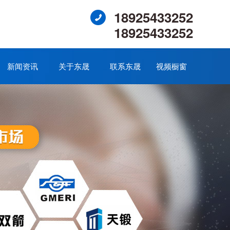
18925433252
18925433252
新闻资讯
关于东晟
联系东晟
视频橱窗