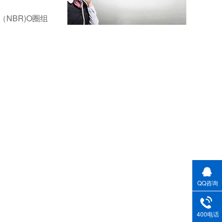
米顿罗计量泵配件膜片
NBR)O圈组
不锈钢骨驾油封-螺杆空气压缩机油封
剖分式骨架油封-减速机冶金泛塞封
QQ咨询
400电话