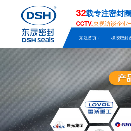
32
载专注密封
CCTV.
央视访谈企业
东晟首页
橡胶密封