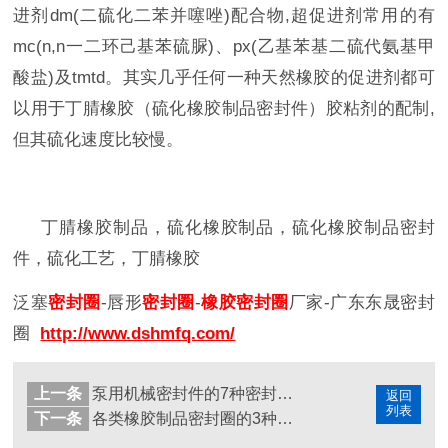
进剂
dm(
二硫化二苯并噻唑
)
配合物
,
超促进剂常用的有
mc(n,n
一二环己基苯硫脲
)
、
px(
乙基苯基二硫代氨基甲
酸盐
)
及
tmtd
。其实几乎任何一种天然橡胶的促进剂都可
以用于
丁腈橡胶（硫化橡胶制品密封件）
胶粘剂的配制
,
但其硫化速度比较慢。
丁腈橡胶制品，硫化橡胶制品，硫化橡胶制品密封
件，硫化工艺，丁腈橡胶
泛塞
密封圈
-
唇形
密封圈
-
橡胶密封圈
厂家
-
广东东晟密封
圈
http://www.dshmfq.com/
上一条
泵用机械密封件的7种密封结构特点及参数！
返回
列表
下一条
各类橡胶制品密封圈的3种硫化方法特点！东晟百科