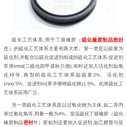
硫化工艺体系,
用于
丁腈橡胶（
硫化橡胶制品
密封
件
）
的
硫化工艺体系
主要有两大类。第一类是以硫黄为
硫化剂
,
并配合以硫化促进剂组成的
硫化工艺体系,
促进剂
常用
tmtd(
二硫化四甲基秋兰姆
),
有时还加入活化剂如氧
化锌等
,
典型的
硫化工艺体系
如硫黄
2%
、活化剂
znoo.5%
、促进剂
m(
苯并噻唑硫化物
)1.5%
。此类
硫化工
艺体系
应用广泛。
另一类
硫化工艺体系
是以过氧化物为主体
,
如二异丙
苯过氧化氢等
,
用量一般为
4%
。室温硫化
丁腈橡胶（硫化
橡胶制品
密封
件）
胶粘剂还要加入促进剂
,
如乙醛胺与促