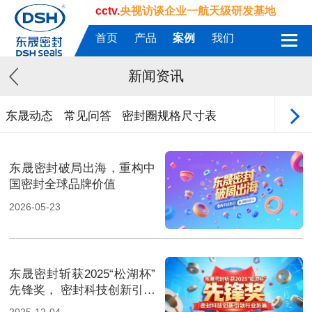
cctv.
央视访谈企业一航天级研发基地
首页
产品
案例
我们
新闻资讯
东晟动态
常见问答
密封圈规格尺寸表
东晟密封破局出海，重构中
国密封全球品牌价值
2026-05-23
东晟密封斩获2025“松湖杯”
先锋奖， 密封科技创新引领
行业新篇！
2025-12-04