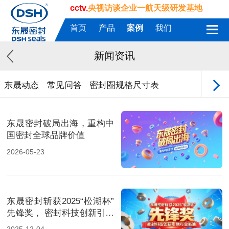
cctv.
央视访谈企业一航天级研发基地
首页
产品
案例
我们
新闻资讯
东晟动态
常见问答
密封圈规格尺寸表
东晟密封破局出海，重构中
国密封全球品牌价值
2026-05-23
东晟密封斩获2025“松湖杯”
先锋奖， 密封科技创新引领
行业新篇！
2025-12-04