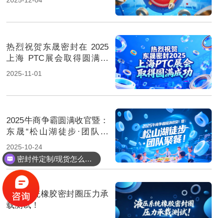
热烈祝贺东晟密封在 2025
上海 PTC展会取得圆满成
功！
2025-11-01
2025牛商争霸圆满收官暨：
东晟“松山湖徒步·团队聚
餐”！
2025-10-24
密封件定制/现货怎么报价，起订量多少？
液压系统橡胶密封圈压力承
载测试！