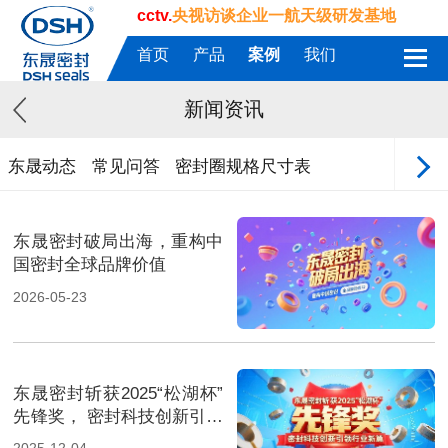
cctv.
央视访谈企业一航天级研发基地
首页
产品
案例
我们
新闻资讯
东晟动态
常见问答
密封圈规格尺寸表
东晟密封破局出海，重构中
国密封全球品牌价值
2026-05-23
东晟密封斩获2025“松湖杯”
先锋奖， 密封科技创新引领
行业新篇！
2025-12-04