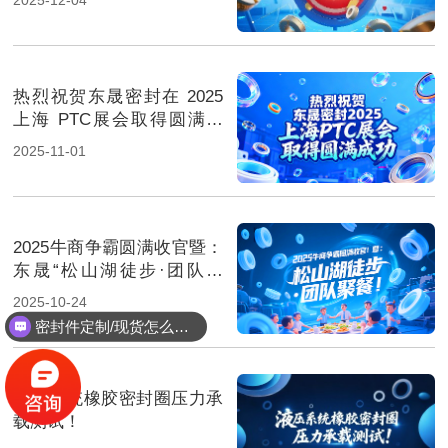
热烈祝贺东晟密封在 2025
上海 PTC展会取得圆满成
功！
2025-11-01
2025牛商争霸圆满收官暨：
东晟“松山湖徒步·团队聚
餐”！
2025-10-24
密封件定制/现货怎么报价，起订量多少？
液压系统橡胶密封圈压力承
载测试！