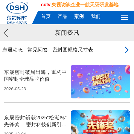
cctv.
央视访谈企业一航天级研发基地
首页
产品
案例
我们
新闻资讯
东晟动态
常见问答
密封圈规格尺寸表
东晟密封破局出海，重构中
国密封全球品牌价值
2026-05-23
东晟密封斩获2025“松湖杯”
先锋奖， 密封科技创新引领
行业新篇！
2025-12-04