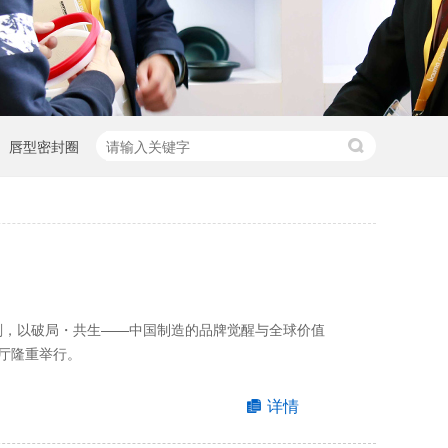
唇型密封圈
时刻，以破局・共生——中国制造的品牌觉醒与全球价值
厅隆重举行。
详情