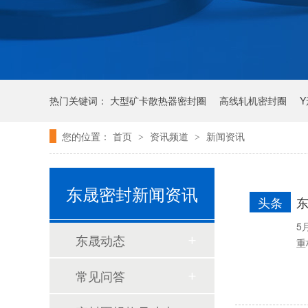
组合双唇骨架油封密封圈
热门关键词：
大型矿卡散热器密封圈
高线轧机密封圈
您的位置：
首页
资讯频道
新闻资讯
>
>
唇形密封圈
泛塞密封圈
东晟密封新闻资讯
头条
5
东晟动态
重
常见问答
耐高温耐腐蚀搅拌机PTFE膜片螺帽厂家