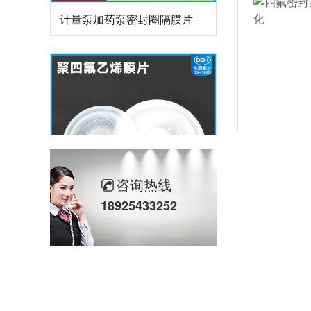
计量泵加药泵密封圈隔膜片
咨询热线
18925433252
米顿罗计量泵配件膜片