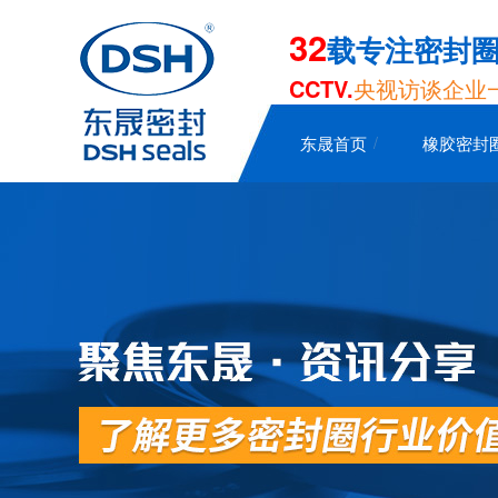
32
载专注密封
CCTV.
央视访谈企业
东晟首页
橡胶密封
泛塞封-汽车密封件-耐腐蚀密封圈