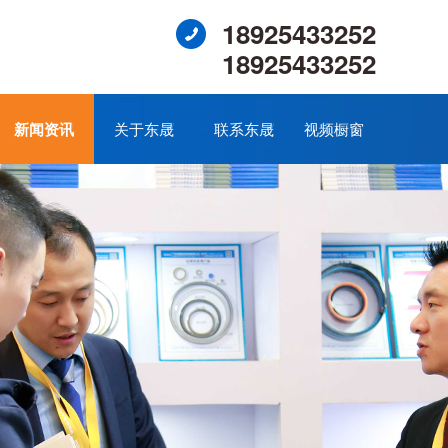
18925433252
18925433252
新闻资讯
关于东晟
联系东晟
视频橱窗