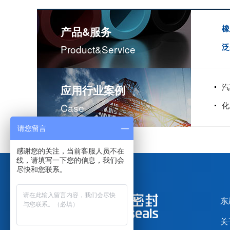
橡
产品&服务
泛
Product&service
汽
应用行业案例
不锈钢骨驾油封-螺杆空气压缩机油封
化
Case
请您留言
感谢您的关注，当前客服人员不在
线，请填写一下您的信息，我们会
尽快和您联系。
东
关