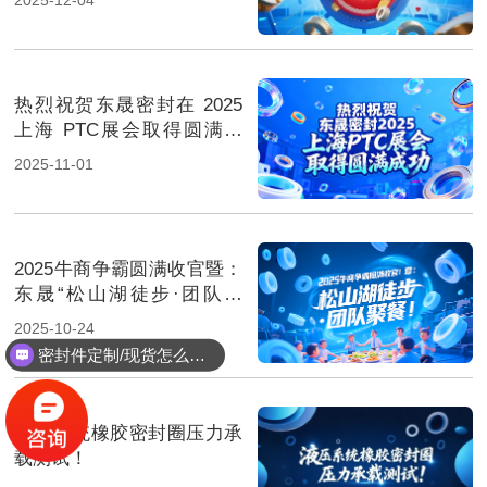
热烈祝贺东晟密封在 2025
上海 PTC展会取得圆满成
功！
2025-11-01
2025牛商争霸圆满收官暨：
东晟“松山湖徒步·团队聚
餐”！
2025-10-24
密封件定制/现货怎么报价，起订量多少？
液压系统橡胶密封圈压力承
载测试！