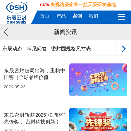
cctv.
央视访谈企业一航天级研发基地
首页
产品
案例
我们
新闻资讯
东晟动态
常见问答
密封圈规格尺寸表
东晟密封破局出海，重构中
国密封全球品牌价值
2026-05-23
东晟密封斩获2025“松湖杯”
先锋奖， 密封科技创新引领
行业新篇！
2025-12-04