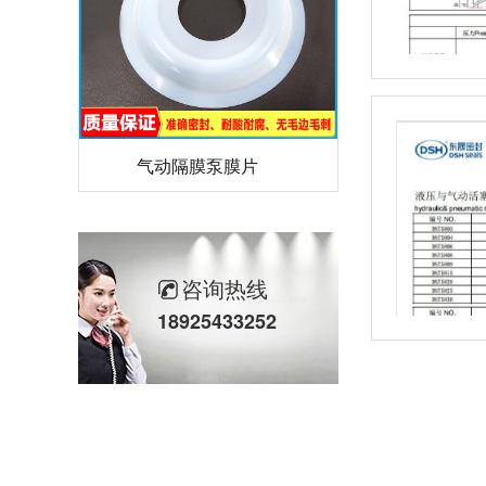
气动隔膜泵膜片
咨询热线
18925433252
计量泵加药泵密封圈隔膜片