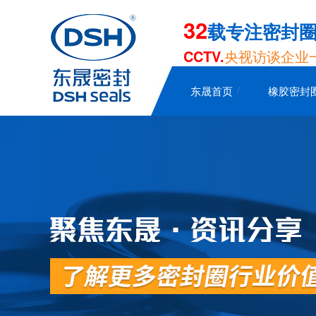
32
载专注密封
CCTV.
央视访谈企业
东晟首页
橡胶密封