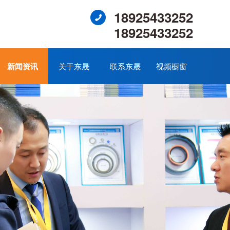
18925433252
18925433252
新闻资讯
关于东晟
联系东晟
视频橱窗