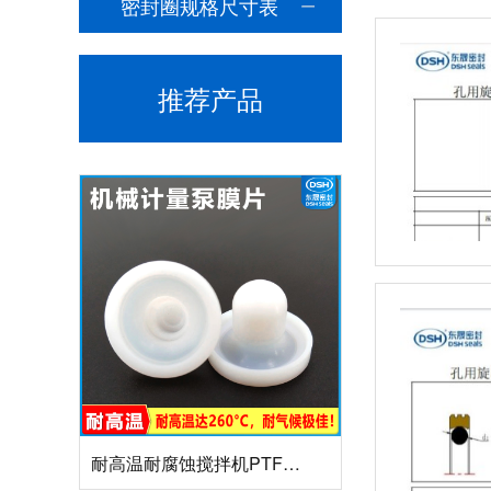
密封圈规格尺寸表
推荐产品
组合双唇骨架油封密封圈
耐高温耐腐蚀搅拌机PTFE膜片螺帽厂家