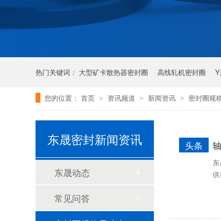
热门关键词：
大型矿卡散热器密封圈
高线轧机密封圈
您的位置：
首页
资讯频道
新闻资讯
密封圈规
>
>
>
唇形密封圈
泛塞密封圈
泛塞封-汽车密封件-耐腐蚀密封圈
东晟密封新闻资讯
头条
东
东晟动态
供
常见问答