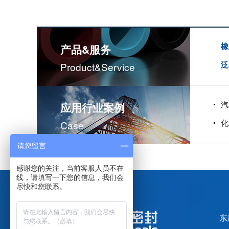
橡
产品&服务
泛
Product&service
汽
应用行业案例
化
Case
请您留言
米顿罗计量泵配件膜片
感谢您的关注，当前客服人员不在
线，请填写一下您的信息，我们会
尽快和您联系。
东