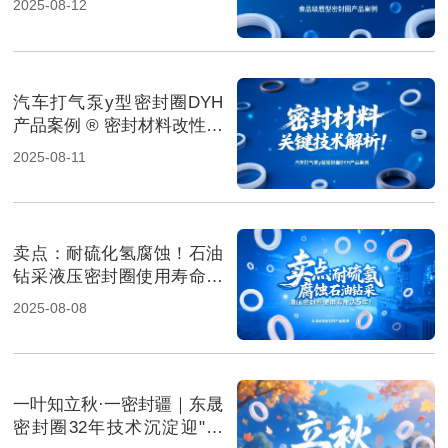
2025-08-12
汽车打气泵y型密封圈DYH
产品案例 ® 密封材料改性关
键技术解析！
2025-08-11
卖点‌：耐硫化氢腐蚀！石油
钻采液压密封圈使用寿命达
5年！
2025-08-08
一叶知立秋·一密封疆｜东晟
密封圈32年技术沉淀迎"科