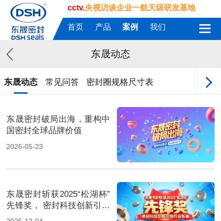
cctv.
央视访谈企业一航天级研发基地
首页
产品
案例
我们
东晟动态
东晟动态
常见问答
密封圈规格尺寸表
东晟密封破局出海，重构中
国密封全球品牌价值
2026-05-23
东晟密封斩获2025“松湖杯”
先锋奖， 密封科技创新引领
行业新篇！
2025-12-04