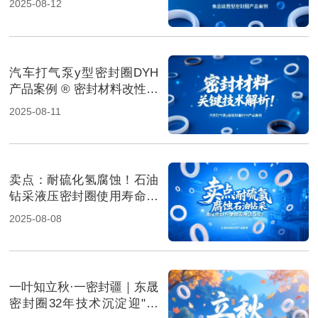
2025-08-12
汽车打气泵y型密封圈DYH
产品案例 ® 密封材料改性关
键技术解析！
2025-08-11
卖点‌：耐硫化氢腐蚀！石油
钻采液压密封圈使用寿命达
5年！
2025-08-08
一叶知立秋·一密封疆｜东晟
密封圈32年技术沉淀迎"科