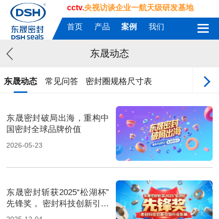
cctv.
央视访谈企业一航天级研发基地
首页
产品
案例
我们
东晟动态
东晟动态
常见问答
密封圈规格尺寸表
东晟密封破局出海，重构中
国密封全球品牌价值
2026-05-23
东晟密封斩获2025“松湖杯”
先锋奖， 密封科技创新引领
行业新篇！
2025-12-04