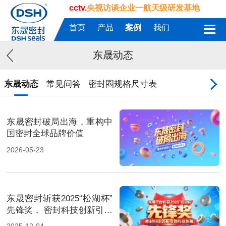
cctv.
央视访谈企业一航天级研发基地
首页
产品
案例
我们
东晟动态
东晟动态
常见问答
密封圈规格尺寸表
东晟密封破局出海，重构中
国密封全球品牌价值
2026-05-23
东晟密封斩获2025“松湖杯”
先锋奖， 密封科技创新引领
行业新篇！
2025-12-04