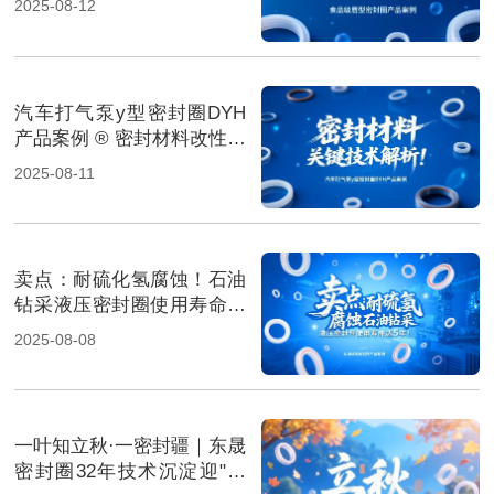
2025-08-12
汽车打气泵y型密封圈DYH
产品案例 ® 密封材料改性关
键技术解析！
2025-08-11
卖点‌：耐硫化氢腐蚀！石油
钻采液压密封圈使用寿命达
5年！
2025-08-08
一叶知立秋·一密封疆｜东晟
密封圈32年技术沉淀迎"科