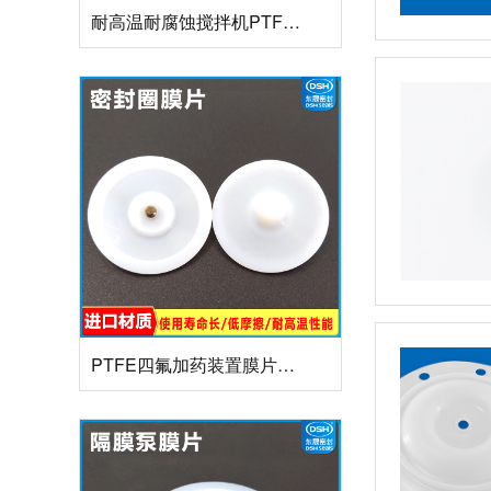
耐高温耐腐蚀搅拌机PTFE膜片螺帽厂家
PTFE四氟加药装置膜片螺帽膜片