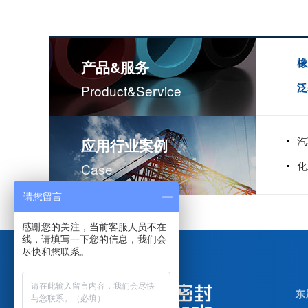
计量泵加药泵密封圈隔膜片
橡
产品&服务
泛
Product&service
汽
应用行业案例
化
Case
请您留言
感谢您的关注，当前客服人员不在
线，请填写一下您的信息，我们会
米顿罗计量泵配件膜片
尽快和您联系。
东