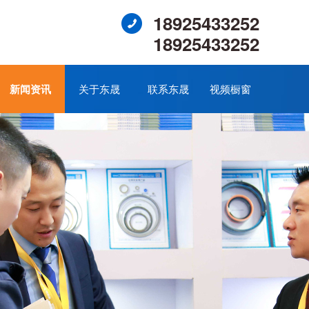
18925433252
18925433252
新闻资讯
关于东晟
联系东晟
视频橱窗