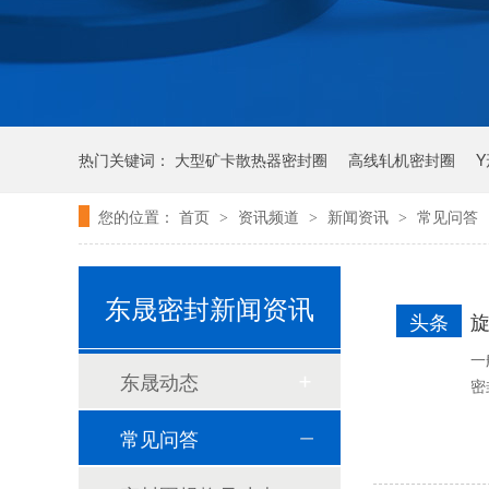
热门关键词：
大型矿卡散热器密封圈
高线轧机密封圈
您的位置：
首页
资讯频道
新闻资讯
常见问答
>
>
>
唇形密封圈
泛塞密封圈
泛塞封-汽车密封件-耐腐蚀密封圈
东晟密封新闻资讯
头条
旋
一
东晟动态
密
常见问答