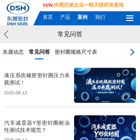
cctv.
央视访谈企业一航天级研发基地
首页
产品
案例
我们
常见问答
东晟动态
常见问答
密封圈规格尺寸表
液压系统橡胶密封圈压力承
载测试！
2025-08-12
汽车减震器Y形密封圈耐油
性测试技术规范？
2025-08-12