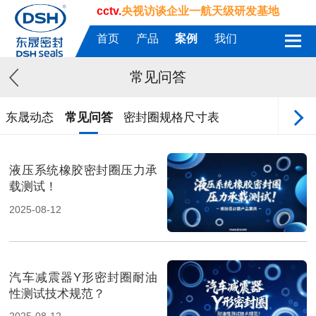
cctv.
央视访谈企业一航天级研发基地
首页
产品
案例
我们
常见问答
东晟动态
常见问答
密封圈规格尺寸表
液压系统橡胶密封圈压力承
载测试！
2025-08-12
汽车减震器Y形密封圈耐油
性测试技术规范？
2025-08-12