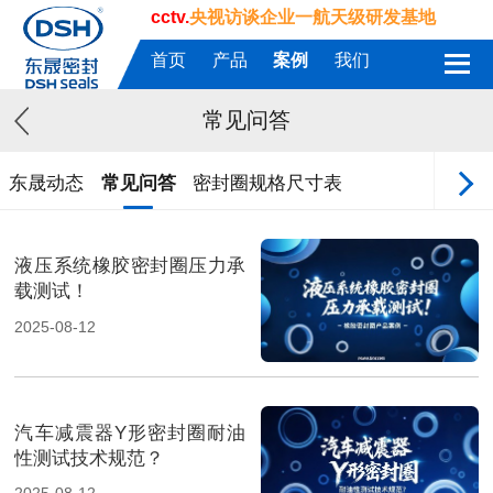
cctv.
央视访谈企业一航天级研发基地
首页
产品
案例
我们
常见问答
东晟动态
常见问答
密封圈规格尺寸表
液压系统橡胶密封圈压力承
载测试！
2025-08-12
汽车减震器Y形密封圈耐油
性测试技术规范？
2025-08-12