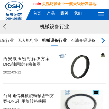
cctv.
央视访谈企业一航天级研发基地
首页
产品
案例
我们
机械设备行业
汽车行业
无人机行业
机械设备行业
石油开采设备
航天
西安液压密封解决方案—
DRS轴用旋转格莱圈
2022-03-12
台弯通信机械旋轉軸密封方
案-DNS孔用旋转格莱圈
2022-03-11