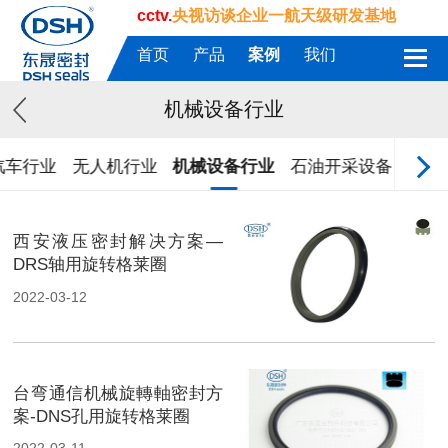
cctv.
央视访谈企业一航天级研发基地
首页
产品
案例
我们
机械设备行业
汽车行业
无人机行业
机械设备行业
石油开采设备
航天
西安液压密封解决方案—
DRS轴用旋转格莱圈
2022-03-12
台弯通信机械旋轉軸密封方
案-DNS孔用旋转格莱圈
2022-03-11