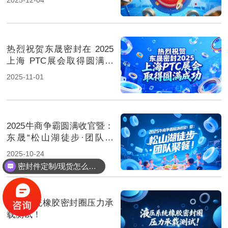
热烈祝贺东晟密封在 2025
上海 PTC展会取得圆满成
功！
2025-11-01
2025牛商争霸圆满收官暨：
东晟“松山湖徒步·团队聚
餐”！
2025-10-24
密封件定制/现货怎么报价，起订量多少？
液压系统橡胶密封圈压力承
载测试！