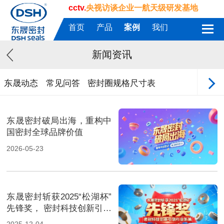
cctv.
央视访谈企业一航天级研发基地
首页
产品
案例
我们
新闻资讯
东晟动态
常见问答
密封圈规格尺寸表
东晟密封破局出海，重构中
国密封全球品牌价值
2026-05-23
东晟密封斩获2025“松湖杯”
先锋奖， 密封科技创新引领
行业新篇！
2025-12-04