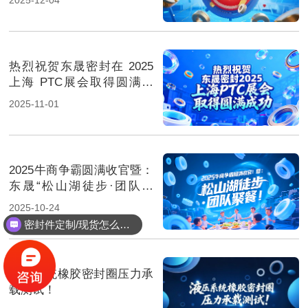
热烈祝贺东晟密封在 2025
上海 PTC展会取得圆满成
功！
2025-11-01
2025牛商争霸圆满收官暨：
东晟“松山湖徒步·团队聚
餐”！
2025-10-24
密封件定制/现货怎么报价，起订量多少？
液压系统橡胶密封圈压力承
载测试！