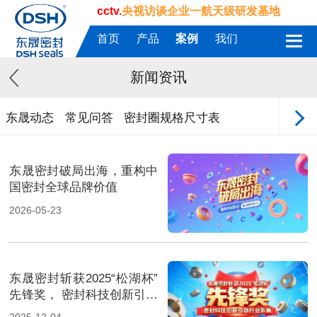
cctv.
央视访谈企业一航天级研发基地
首页
产品
案例
我们
新闻资讯
东晟动态
常见问答
密封圈规格尺寸表
东晟密封破局出海，重构中
国密封全球品牌价值
2026-05-23
东晟密封斩获2025“松湖杯”
先锋奖， 密封科技创新引领
行业新篇！
2025-12-04