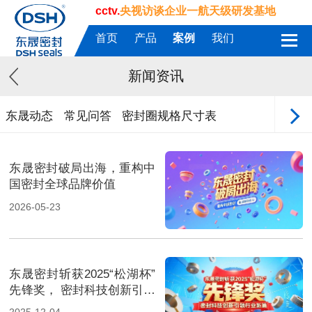
cctv.
央视访谈企业一航天级研发基地
首页
产品
案例
我们
新闻资讯
东晟动态
常见问答
密封圈规格尺寸表
东晟密封破局出海，重构中
国密封全球品牌价值
2026-05-23
东晟密封斩获2025“松湖杯”
先锋奖， 密封科技创新引领
行业新篇！
2025-12-04