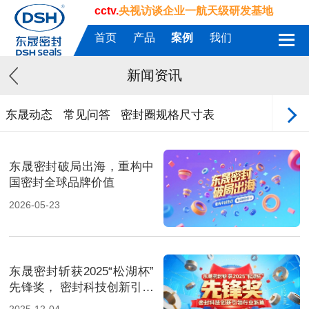
cctv.
央视访谈企业一航天级研发基地
首页
产品
案例
我们
新闻资讯
东晟动态
常见问答
密封圈规格尺寸表
东晟密封破局出海，重构中
国密封全球品牌价值
2026-05-23
东晟密封斩获2025“松湖杯”
先锋奖， 密封科技创新引领
行业新篇！
2025-12-04