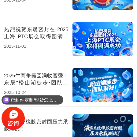
热烈祝贺东晟密封在 2025
上海 PTC展会取得圆满成
功！
2025-11-01
2025牛商争霸圆满收官暨：
东晟“松山湖徒步·团队聚
餐”！
2025-10-24
密封件定制/现货怎么报价，起订量多少？
液压系统橡胶密封圈压力承
载测试！