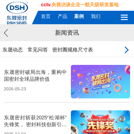
cctv.
央视访谈企业一航天级研发基地
首页
产品
案例
我们
新闻资讯
东晟动态
常见问答
密封圈规格尺寸表
东晟密封破局出海，重构中
国密封全球品牌价值
2026-05-23
东晟密封斩获2025“松湖杯”
先锋奖， 密封科技创新引领
行业新篇！
2025-12-04