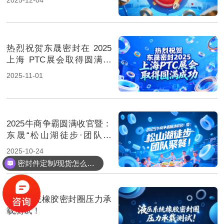
热烈祝贺东晟密封在 2025
上海 PTC展会取得圆满成
功！
2025-11-01
2025牛商争霸圆满收官暨：
东晟“松山湖徒步·团队聚
餐”！
2025-10-24
密封件定制/现货怎么报价，起订量多少？
液压系统橡胶密封圈压力承
载测试！