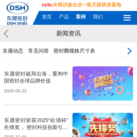
cctv.
央视访谈企业一航天级研发基地
首页
产品
案例
我们
新闻资讯
东晟动态
常见问答
密封圈规格尺寸表
东晟密封破局出海，重构中
国密封全球品牌价值
2026-05-23
东晟密封斩获2025“松湖杯”
先锋奖， 密封科技创新引领
行业新篇！
2025-12-04