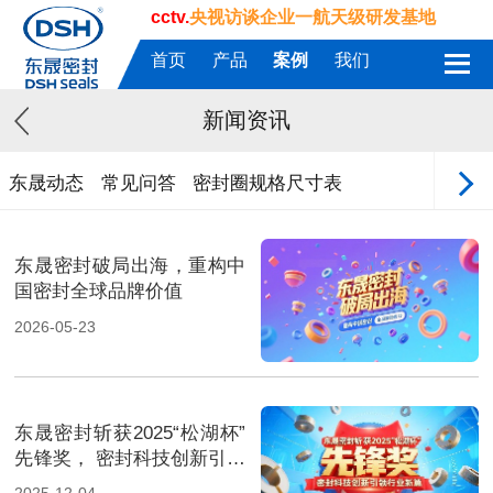
cctv.
央视访谈企业一航天级研发基地
首页
产品
案例
我们
新闻资讯
东晟动态
常见问答
密封圈规格尺寸表
东晟密封破局出海，重构中
国密封全球品牌价值
2026-05-23
东晟密封斩获2025“松湖杯”
先锋奖， 密封科技创新引领
行业新篇！
2025-12-04