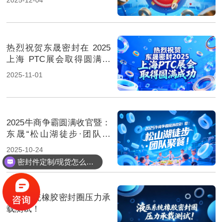
热烈祝贺东晟密封在 2025
上海 PTC展会取得圆满成
功！
2025-11-01
2025牛商争霸圆满收官暨：
东晟“松山湖徒步·团队聚
餐”！
2025-10-24
密封件定制/现货怎么报价，起订量多少？
液压系统橡胶密封圈压力承
载测试！