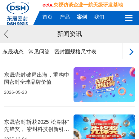
cctv.
央视访谈企业一航天级研发基地
首页
产品
案例
我们
新闻资讯
东晟动态
常见问答
密封圈规格尺寸表
东晟密封破局出海，重构中
国密封全球品牌价值
2026-05-23
东晟密封斩获2025“松湖杯”
先锋奖， 密封科技创新引领
行业新篇！
2025-12-04