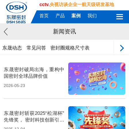
cctv.
央视访谈企业一航天级研发基地
首页
产品
案例
我们
新闻资讯
东晟动态
常见问答
密封圈规格尺寸表
东晟密封破局出海，重构中
国密封全球品牌价值
2026-05-23
东晟密封斩获2025“松湖杯”
先锋奖， 密封科技创新引领
行业新篇！
2025-12-04