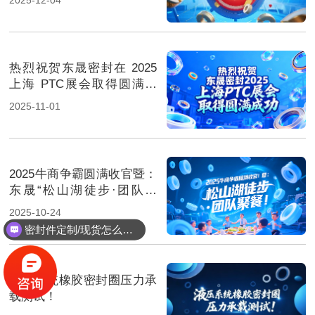
热烈祝贺东晟密封在 2025
上海 PTC展会取得圆满成
功！
2025-11-01
2025牛商争霸圆满收官暨：
东晟“松山湖徒步·团队聚
餐”！
2025-10-24
密封件定制/现货怎么报价，起订量多少？
液压系统橡胶密封圈压力承
载测试！