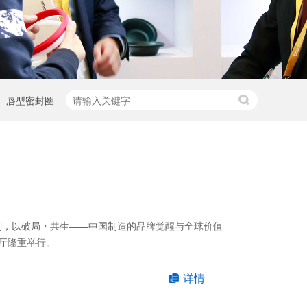
唇型密封圈
时刻，以破局・共生——中国制造的品牌觉醒与全球价值
厅隆重举行。
详情