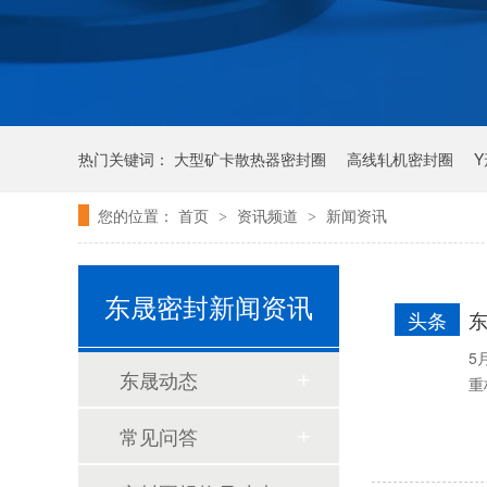
热门关键词：
大型矿卡散热器密封圈
高线轧机密封圈
您的位置：
首页
资讯频道
新闻资讯
>
>
唇形密封圈
泛塞密封圈
泛塞封-汽车密封件-耐腐蚀密封圈
东晟密封新闻资讯
头条
5
东晟动态
重
常见问答