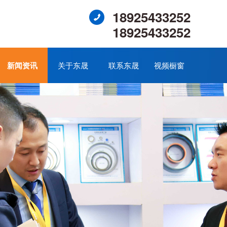
18925433252
18925433252
新闻资讯
关于东晟
联系东晟
视频橱窗