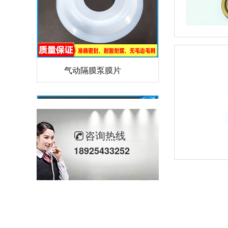
气动隔膜泵膜片
咨询热线
18925433252
计量泵加药泵密封圈隔膜片