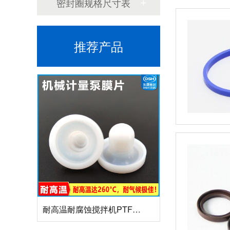
密封圈规格尺寸表
组合双唇骨架油封密封圈
推荐产品
耐高温耐腐蚀搅拌机PTFE膜片螺帽厂家