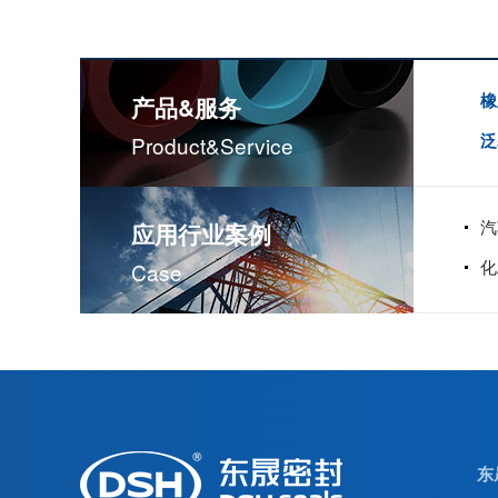
橡
产品&服务
泛
Product&service
汽
应用行业案例
化
Case
米顿罗计量泵配件膜片
东