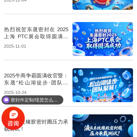
热烈祝贺东晟密封在 2025
上海 PTC展会取得圆满成
功！
2025-11-01
2025牛商争霸圆满收官暨：
东晟“松山湖徒步·团队聚
餐”！
2025-10-24
密封件定制/现货怎么报价，起订量多少？
液压系统橡胶密封圈压力承
载测试！