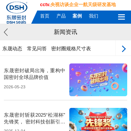
cctv.
央视访谈企业一航天级研发基地
首页
产品
案例
我们
新闻资讯
东晟动态
常见问答
密封圈规格尺寸表
东晟密封破局出海，重构中
国密封全球品牌价值
2026-05-23
东晟密封斩获2025“松湖杯”
先锋奖， 密封科技创新引领
行业新篇！
2025-12-04