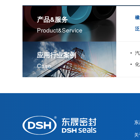
橡
产品&服务
泛
Product&service
汽
应用行业案例
米顿罗计量泵配件膜片
化
Case
东
关