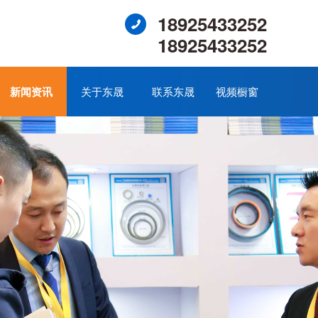
18925433252
18925433252
新闻资讯
关于东晟
联系东晟
视频橱窗