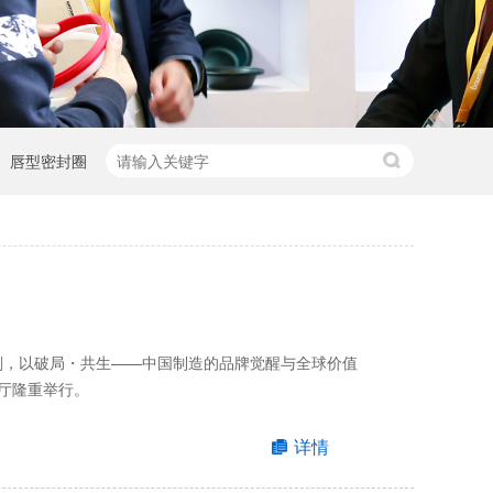
唇型密封圈
时刻，以破局・共生——中国制造的品牌觉醒与全球价值
厅隆重举行。
详情