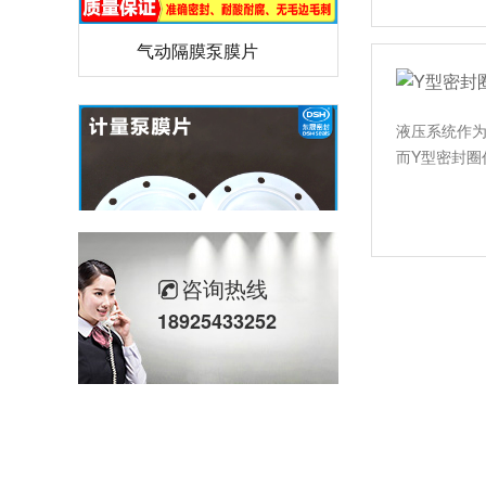
气动隔膜泵膜片
液压系统作
而Y型密封
咨询热线
18925433252
计量泵加药泵密封圈隔膜片