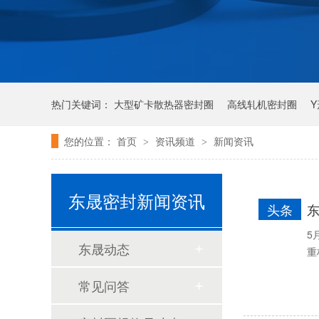
泛塞封-汽车密封件-耐腐蚀密封圈
热门关键词：
大型矿卡散热器密封圈
高线轧机密封圈
您的位置：
首页
资讯频道
新闻资讯
>
>
唇形密封圈
泛塞密封圈
东晟密封新闻资讯
头条
5
东晟动态
重
常见问答
组合双唇骨架油封密封圈