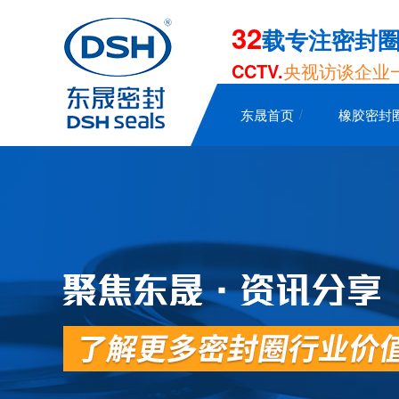
32
载专注密封
CCTV.
央视访谈企业
东晟首页
橡胶密封