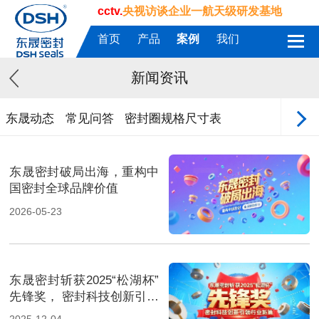
cctv.
央视访谈企业一航天级研发基地
首页
产品
案例
我们
新闻资讯
东晟动态
常见问答
密封圈规格尺寸表
东晟密封破局出海，重构中
国密封全球品牌价值
2026-05-23
东晟密封斩获2025“松湖杯”
先锋奖， 密封科技创新引领
行业新篇！
2025-12-04