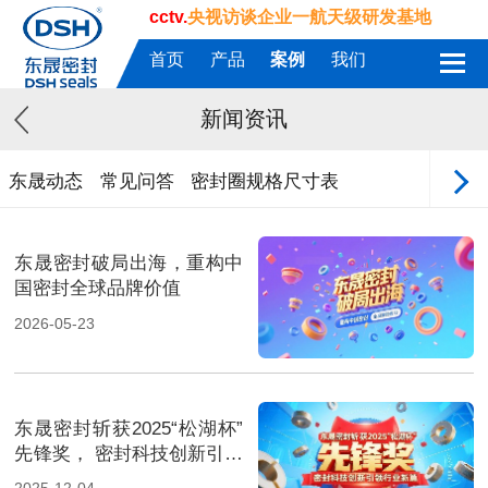
cctv.
央视访谈企业一航天级研发基地
首页
产品
案例
我们
新闻资讯
东晟动态
常见问答
密封圈规格尺寸表
东晟密封破局出海，重构中
国密封全球品牌价值
2026-05-23
东晟密封斩获2025“松湖杯”
先锋奖， 密封科技创新引领
行业新篇！
2025-12-04