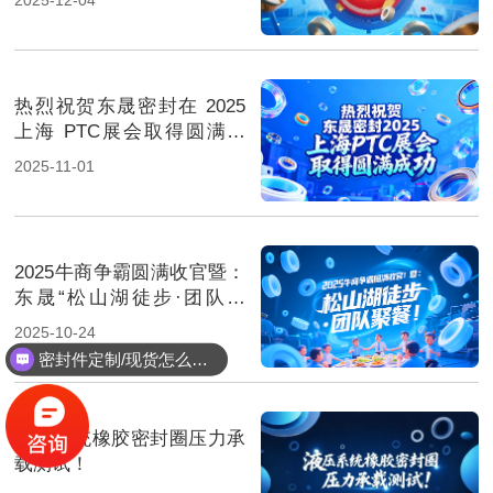
热烈祝贺东晟密封在 2025
上海 PTC展会取得圆满成
功！
2025-11-01
2025牛商争霸圆满收官暨：
东晟“松山湖徒步·团队聚
餐”！
2025-10-24
密封件定制/现货怎么报价，起订量多少？
液压系统橡胶密封圈压力承
载测试！