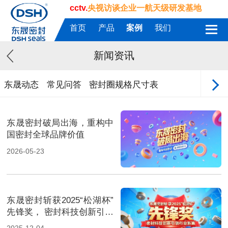
cctv.
央视访谈企业一航天级研发基地
首页
产品
案例
我们
新闻资讯
东晟动态
常见问答
密封圈规格尺寸表
东晟密封破局出海，重构中
国密封全球品牌价值
2026-05-23
东晟密封斩获2025“松湖杯”
先锋奖， 密封科技创新引领
行业新篇！
2025-12-04