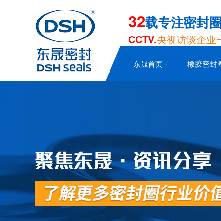
32
载专注密封
CCTV.
央视访谈企业
东晟首页
橡胶密封