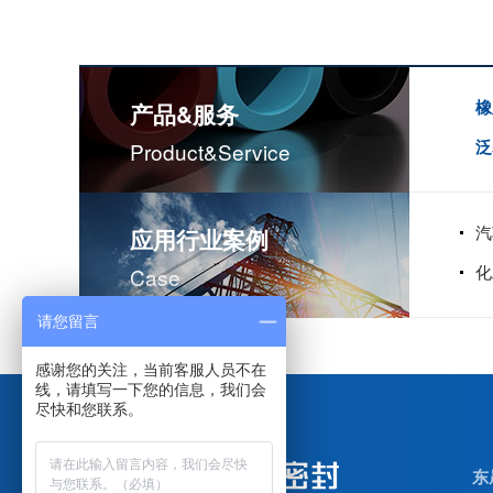
橡
产品&服务
泛
Product&service
汽
应用行业案例
米顿罗计量泵配件膜片
化
Case
请您留言
感谢您的关注，当前客服人员不在
线，请填写一下您的信息，我们会
尽快和您联系。
东