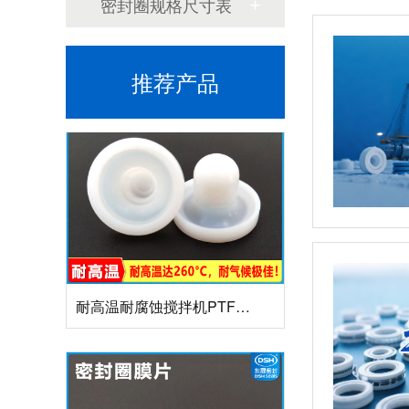
组合双唇骨架油封密封圈
密封圈规格尺寸表
推荐产品
耐高温耐腐蚀搅拌机PTFE膜片螺帽厂家