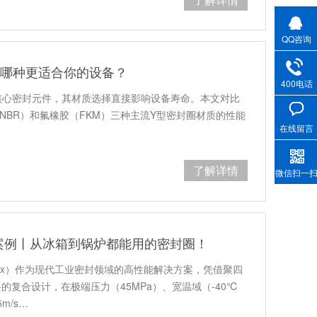
QQ咨询
：哪种更适合你的设备？
400电话
核心密封元件，其材质选择直接影响设备寿命。本文对比
NBR）和氟橡胶（FKM）三种主流Y型密封圈材质的性能
在线留言
。
了解详情
微信扫一
案例丨从冰箱到锅炉都能用的密封圈！
lasx）作为现代工业密封领域的高性能解决方案，凭借聚四
料的复合设计，在极端压力（45MPa）、宽温域（-40℃
m/s…