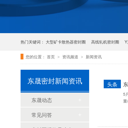
泛塞封-汽车密封件-耐腐蚀密封圈
热门关键词：
大型矿卡散热器密封圈
高线轧机密封圈
您的位置：
首页
资讯频道
新闻资讯
>
>
唇形密封圈
泛塞密封圈
东晟密封新闻资讯
头条
5
东晟动态
重
常见问答