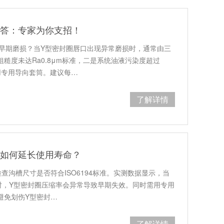
解答：专家为你支招！
现早期磨损？当Y型密封圈唇口出现异常磨损时，通常由三
糙度未达Ra0.8μm标准，二是系统油液污染度超过
用专用导向套筒。建议每…
了解详情
：如何延长使用寿命？
查沟槽尺寸是否符合ISO6194标准。实测数据显示，当
m时，Y型密封圈压缩率会异常导致早期失效。同时需用专用
避免划伤Y型密封…
了解详情