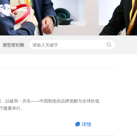
唇型密封圈
时刻，以破局・共生——中国制造的品牌觉醒与全球价值
厅隆重举行。
详情