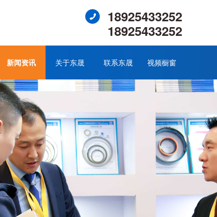
18925433252
18925433252
新闻资讯
关于东晟
联系东晟
视频橱窗