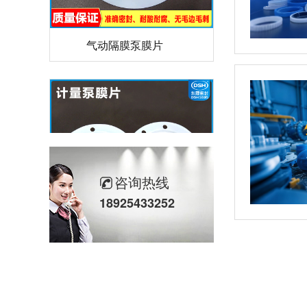
气动隔膜泵膜片
咨询热线
18925433252
计量泵加药泵密封圈隔膜片