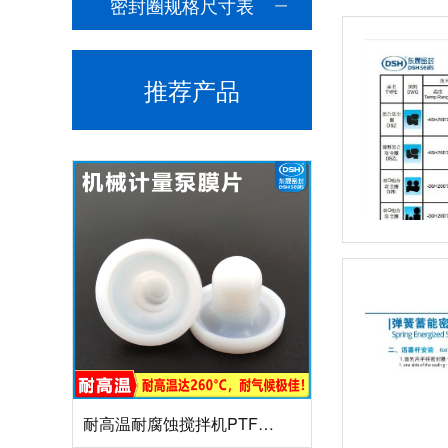
密封圈规格尺寸表
推荐产品
组合双唇骨架油封密封圈
耐高温耐腐蚀搅拌机PTFE膜片螺帽厂家