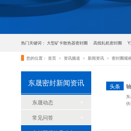
热门关键词：
大型矿卡散热器密封圈
高线轧机密封圈
您的位置：
首页
资讯频道
新闻资讯
密封圈规
>
>
>
唇形密封圈
泛塞密封圈
泛塞封-汽车密封件-耐腐蚀密封圈
东晟密封新闻资讯
头条
东
东晟动态
供
常见问答