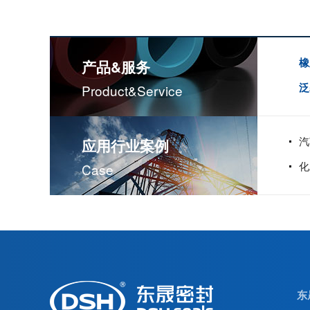
橡
产品&服务
泛
Product&service
汽
应用行业案例
化
Case
米顿罗计量泵配件膜片
东