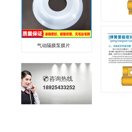
气动隔膜泵膜片
咨询热线
18925433252
计量泵加药泵密封圈隔膜片