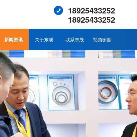
18925433252
18925433252
新闻资讯
关于东晟
联系东晟
视频橱窗