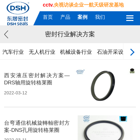
cctv.
央视访谈企业一航天级研发基地
首页
产品
案例
我们
密封行业解决方案
汽车行业
无人机行业
机械设备行业
石油开采设备
航
西安液压密封解决方案—
DRS轴用旋转格莱圈
2022-03-12
台弯通信机械旋轉軸密封方
案-DNS孔用旋转格莱圈
2022-03-11