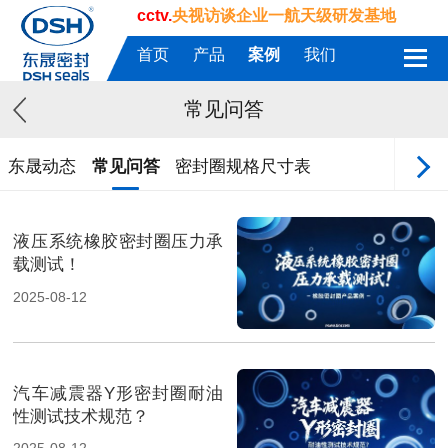
cctv.
央视访谈企业一航天级研发基地
首页
产品
案例
我们
常见问答
东晟动态
常见问答
密封圈规格尺寸表
液压系统橡胶密封圈压力承
载测试！
2025-08-12
汽车减震器Y形密封圈耐油
性测试技术规范？
2025-08-12