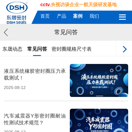
cctv.
央视访谈企业一航天级研发基地
首页
产品
案例
我们
常见问答
东晟动态
常见问答
密封圈规格尺寸表
液压系统橡胶密封圈压力承
载测试！
2025-08-12
汽车减震器Y形密封圈耐油
性测试技术规范？
2025-08-12