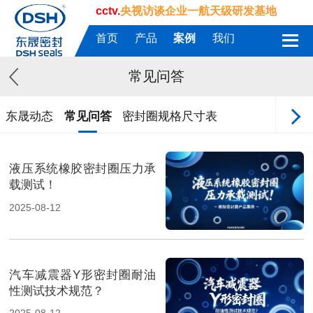
cctv.
央视访谈企业一航天级研发基地
首页
产品
案例
我们
常见问答
东晟动态
常见问答
密封圈规格尺寸表
液压系统橡胶密封圈压力承
载测试！
2025-08-12
汽车减震器Y形密封圈耐油
性测试技术规范？
2025-08-12