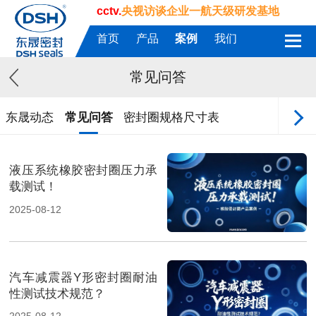
cctv.
央视访谈企业一航天级研发基地
首页
产品
案例
我们
常见问答
东晟动态
常见问答
密封圈规格尺寸表
液压系统橡胶密封圈压力承
载测试！
2025-08-12
汽车减震器Y形密封圈耐油
性测试技术规范？
2025-08-12