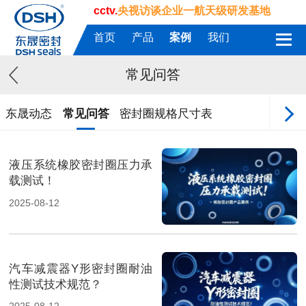
cctv.
央视访谈企业一航天级研发基地
首页
产品
案例
我们
常见问答
东晟动态
常见问答
密封圈规格尺寸表
液压系统橡胶密封圈压力承
载测试！
2025-08-12
汽车减震器Y形密封圈耐油
性测试技术规范？
2025-08-12