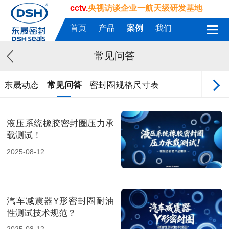
cctv.
央视访谈企业一航天级研发基地
首页
产品
案例
我们
常见问答
东晟动态
常见问答
密封圈规格尺寸表
液压系统橡胶密封圈压力承
载测试！
2025-08-12
汽车减震器Y形密封圈耐油
性测试技术规范？
2025-08-12